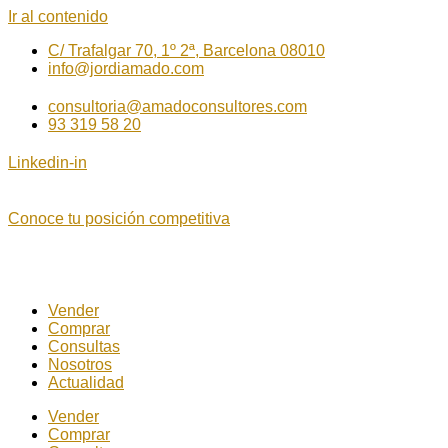
Ir al contenido
C/ Trafalgar 70, 1º 2ª, Barcelona 08010
info@jordiamado.com
consultoria@amadoconsultores.com
93 319 58 20
Linkedin-in
Conoce tu posición competitiva
Vender
Comprar
Consultas
Nosotros
Actualidad
Vender
Comprar