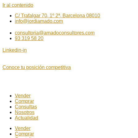
Ir al contenido
C/ Trafalgar 70, 1º 2ª, Barcelona 08010
info@jordiamado.com
consultoria@amadoconsultores.com
93 319 58 20
Linkedin-in
Conoce tu posición competitiva
Vender
Comprar
Consultas
Nosotros
Actualidad
Vender
Comprar