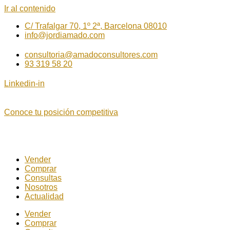
Ir al contenido
C/ Trafalgar 70, 1º 2ª, Barcelona 08010
info@jordiamado.com
consultoria@amadoconsultores.com
93 319 58 20
Linkedin-in
Conoce tu posición competitiva
Vender
Comprar
Consultas
Nosotros
Actualidad
Vender
Comprar