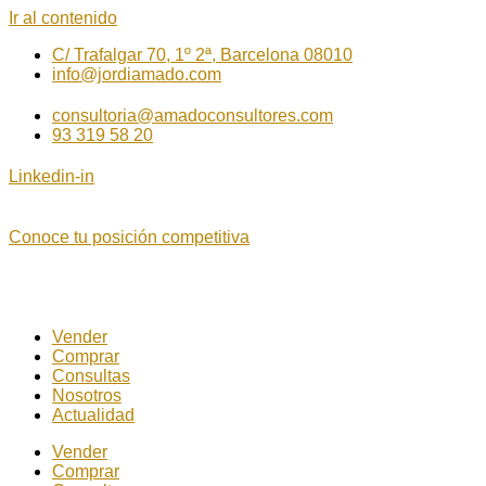
Ir al contenido
C/ Trafalgar 70, 1º 2ª, Barcelona 08010
info@jordiamado.com
consultoria@amadoconsultores.com
93 319 58 20
Linkedin-in
Conoce tu posición competitiva
Vender
Comprar
Consultas
Nosotros
Actualidad
Vender
Comprar