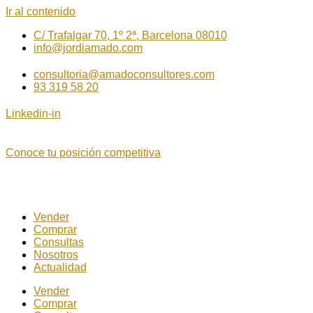
Ir al contenido
C/ Trafalgar 70, 1º 2ª, Barcelona 08010
info@jordiamado.com
consultoria@amadoconsultores.com
93 319 58 20
Linkedin-in
Conoce tu posición competitiva
Vender
Comprar
Consultas
Nosotros
Actualidad
Vender
Comprar