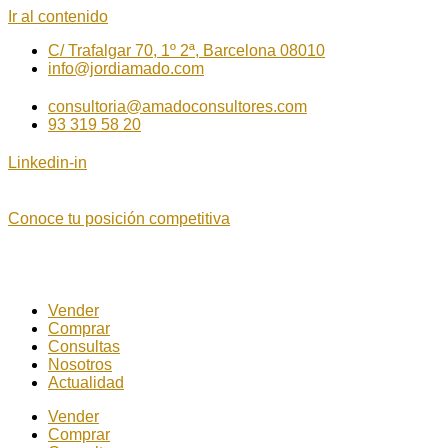
Ir al contenido
C/ Trafalgar 70, 1º 2ª, Barcelona 08010
info@jordiamado.com
consultoria@amadoconsultores.com
93 319 58 20
Linkedin-in
Conoce tu posición competitiva
Vender
Comprar
Consultas
Nosotros
Actualidad
Vender
Comprar