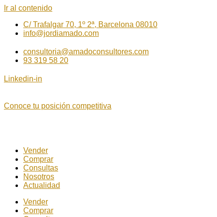
Ir al contenido
C/ Trafalgar 70, 1º 2ª, Barcelona 08010
info@jordiamado.com
consultoria@amadoconsultores.com
93 319 58 20
Linkedin-in
Conoce tu posición competitiva
Vender
Comprar
Consultas
Nosotros
Actualidad
Vender
Comprar