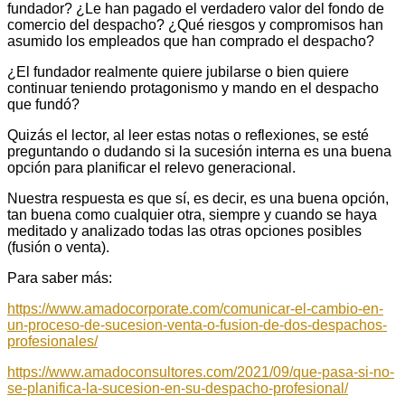
fundador? ¿Le han pagado el verdadero valor del fondo de
comercio del despacho? ¿Qué riesgos y compromisos han
asumido los empleados que han comprado el despacho?
¿El fundador realmente quiere jubilarse o bien quiere
continuar teniendo protagonismo y mando en el despacho
que fundó?
Quizás el lector, al leer estas notas o reflexiones, se esté
preguntando o dudando si la sucesión interna es una buena
opción para planificar el relevo generacional.
Nuestra respuesta es que sí, es decir, es una buena opción,
tan buena como cualquier otra, siempre y cuando se haya
meditado y analizado todas las otras opciones posibles
(fusión o venta).
Para saber más:
https://www.amadocorporate.com/comunicar-el-cambio-en-
un-proceso-de-sucesion-venta-o-fusion-de-dos-despachos-
profesionales/
https://www.amadoconsultores.com/2021/09/que-pasa-si-no-
se-planifica-la-sucesion-en-su-despacho-profesional/