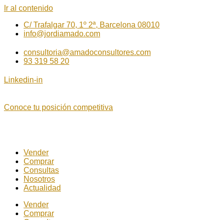
Ir al contenido
C/ Trafalgar 70, 1º 2ª, Barcelona 08010
info@jordiamado.com
consultoria@amadoconsultores.com
93 319 58 20
Linkedin-in
Conoce tu posición competitiva
Vender
Comprar
Consultas
Nosotros
Actualidad
Vender
Comprar