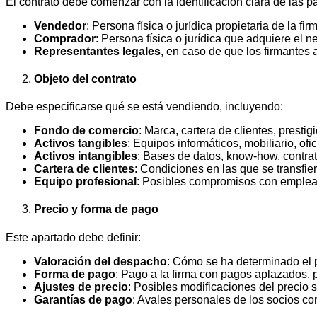
El contrato debe comenzar con la identificación clara de las p
Vendedor
: Persona física o jurídica propietaria de la fir
Comprador
: Persona física o jurídica que adquiere el n
Representantes legales
, en caso de que los firmantes
Objeto del contrato
Debe especificarse qué se está vendiendo, incluyendo:
Fondo de comercio
: Marca, cartera de clientes, presti
Activos tangibles
: Equipos informáticos, mobiliario, ofi
Activos intangibles
: Bases de datos, know-how, contrato
Cartera de clientes
: Condiciones en las que se transfier
Equipo profesional
: Posibles compromisos con emplead
Precio y forma de pago
Este apartado debe definir:
Valoración del despacho
: Cómo se ha determinado el p
Forma de pago
: Pago a la firma con pagos aplazados, 
Ajustes de precio
: Posibles modificaciones del precio
Garantías de pago
: Avales personales de los socios c