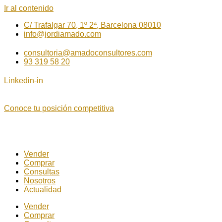
Ir al contenido
C/ Trafalgar 70, 1º 2ª, Barcelona 08010
info@jordiamado.com
consultoria@amadoconsultores.com
93 319 58 20
Linkedin-in
Conoce tu posición competitiva
Vender
Comprar
Consultas
Nosotros
Actualidad
Vender
Comprar