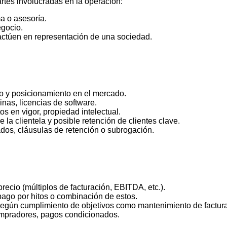
artes involucradas en la operación:
ma o asesoría.
egocio.
 actúen en representación de una sociedad.
gio y posicionamiento en el mercado.
cinas, licencias de software.
s en vigor, propiedad intelectual.
e la clientela y posible retención de clientes clave.
os, cláusulas de retención o subrogación.
recio (múltiplos de facturación, EBITDA, etc.).
pago por hitos o combinación de estos.
 según cumplimiento de objetivos como mantenimiento de factura
ompradores, pagos condicionados.