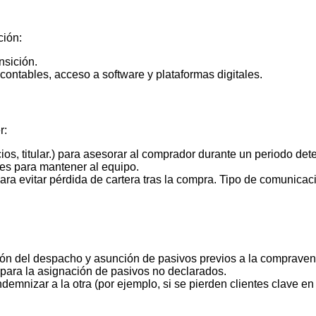
ción:
nsición.
s contables, acceso a software y plataformas digitales.
r:
os, titular.) para asesorar al comprador durante un periodo det
nes para mantener al equipo.
ara evitar pérdida de cartera tras la compra. Tipo de comunicaci
ción del despacho y asunción de pasivos previos a la compraven
para la asignación de pasivos no declarados.
demnizar a la otra (por ejemplo, si se pierden clientes clave e