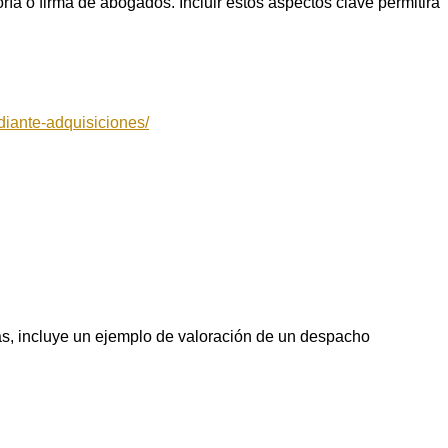
ía o firma de abogados. Incluir estos aspectos clave permitirá
diante-adquisiciones/
ás, incluye un ejemplo de valoración de un despacho