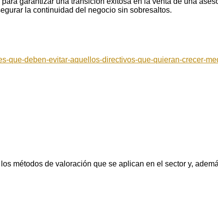
ara garantizar una transición exitosa en la venta de una asesor
egurar la continuidad del negocio sin sobresaltos.
s-que-deben-evitar-aquellos-directivos-que-quieran-crecer-me
los métodos de valoración que se aplican en el sector y, adem