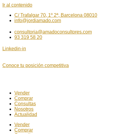
Ir al contenido
C/ Trafalgar 70, 1º 2ª, Barcelona 08010
info@jordiamado.com
consultoria@amadoconsultores.com
93 319 58 20
Linkedin-in
Conoce tu posición competitiva
Vender
Comprar
Consultas
Nosotros
Actualidad
Vender
Comprar