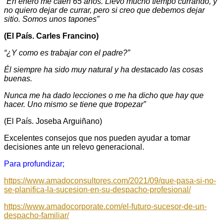
“En enero me caen 65 años. Llevo mucho tiempo currando, y
no quiero dejar de currar, pero si creo que debemos dejar
sitio. Somos unos tapones”
(El País. Carles Francino)
“¿Y como es trabajar con el padre?”
Él siempre ha sido muy natural y ha destacado las cosas
buenas.
Nunca me ha dado lecciones o me ha dicho que hay que
hacer. Uno mismo se tiene que tropezar”
(El País. Joseba Arguiñano)
Excelentes consejos que nos pueden ayudar a tomar
decisiones ante un relevo generacional.
Para profundizar;
https://www.amadoconsultores.com/2021/09/que-pasa-si-no-
se-planifica-la-sucesion-en-su-despacho-profesional/
https://www.amadocorporate.com/el-futuro-sucesor-de-un-
despacho-familiar/