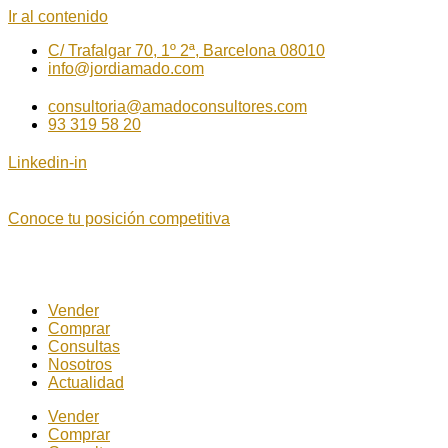
Ir al contenido
C/ Trafalgar 70, 1º 2ª, Barcelona 08010
info@jordiamado.com
consultoria@amadoconsultores.com
93 319 58 20
Linkedin-in
Conoce tu posición competitiva
Vender
Comprar
Consultas
Nosotros
Actualidad
Vender
Comprar