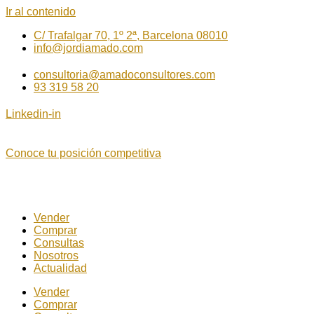
Ir al contenido
C/ Trafalgar 70, 1º 2ª, Barcelona 08010
info@jordiamado.com
consultoria@amadoconsultores.com
93 319 58 20
Linkedin-in
Conoce tu posición competitiva
Vender
Comprar
Consultas
Nosotros
Actualidad
Vender
Comprar