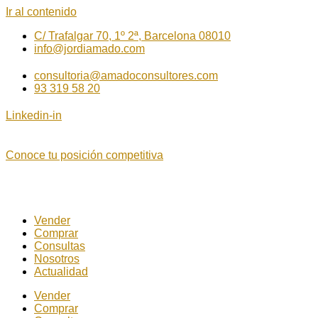
Ir al contenido
C/ Trafalgar 70, 1º 2ª, Barcelona 08010
info@jordiamado.com
consultoria@amadoconsultores.com
93 319 58 20
Linkedin-in
Conoce tu posición competitiva
Vender
Comprar
Consultas
Nosotros
Actualidad
Vender
Comprar