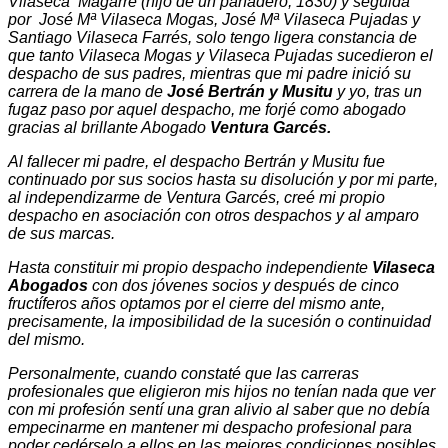
Vilaseca Magarre (hijo de un panadero, 1830) y seguida
por José Mª Vilaseca Mogas, José Mª Vilaseca Pujadas y
Santiago Vilaseca Farrés, solo tengo ligera constancia de
que tanto Vilaseca Mogas y Vilaseca Pujadas sucedieron el
despacho de sus padres, mientras que mi padre inició su
carrera de la mano de
José Bertrán y Musitu
y yo, tras un
fugaz paso por aquel despacho, me forjé como abogado
gracias al brillante Abogado
Ventura Garcés.
Al fallecer mi padre, el despacho Bertrán y Musitu fue
continuado por sus socios hasta su disolución y por mi parte,
al independizarme de Ventura Garcés, creé mi propio
despacho en asociación con otros despachos y al amparo
de sus marcas.
Hasta constituir mi propio despacho independiente
Vilaseca
Abogados
con dos jóvenes socios y después de cinco
fructíferos años optamos por el cierre del mismo ante,
precisamente, la imposibilidad de la sucesión o continuidad
del mismo.
Personalmente, cuando constaté que las carreras
profesionales que eligieron mis hijos no tenían nada que ver
con mi profesión
sentí una gran alivio al saber que no debía
empecinarme en mantener mi despacho profesional para
poder cedérselo a ellos en las mejores condiciones posibles