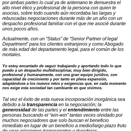
por ambas partes lo cual ya de antemano te demuestra el
alto nivel ético y profesional de la persona con quien te
asocias, sobre todo cuando aún recordaba las largas y
rebuscadas negociaciones durante más de un año con un
despacho profesional familiar con el que me asocié durante
unos pocos años.
Actualmente, con un “Status” de “Senior Partner of legal
Department” para los clientes extranjeros y como Abogado
de más edad del departamento legal, para el común de los
mortales.
Yo estoy encantado de seguir trabajando y aportando todo lo que
puedo a un despacho multidisciplinar, muy bien dirigido,
profesional y humanamente, con una gran equipo jurídico, con
capacidad de crecimiento y por tanto en plena expansión,
adaptándose a los nuevos retos y exigencias que, en cada momento
nos exige esta sociedad tan cambiante en que vivimos.
Tal vez el éxito de esta nueva incorporación inorgánica sea
debido a la
transparencia
en la negociación; la
generosidad
de las partes y el
entendimiento
entre las
personas buscando el “win-win” tantas veces olvidado por
muchos negociadores que solo buscan el beneficio
inmediato en lugar de un beneficio a medio/largo plazo fruto
de unas relaciones transparentes y duraderas.