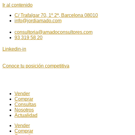
Ir al contenido
C/ Trafalgar 70, 1º 2ª, Barcelona 08010
info@jordiamado.com
consultoria@amadoconsultores.com
93 319 58 20
Linkedin-in
Conoce tu posición competitiva
Vender
Comprar
Consultas
Nosotros
Actualidad
Vender
Comprar